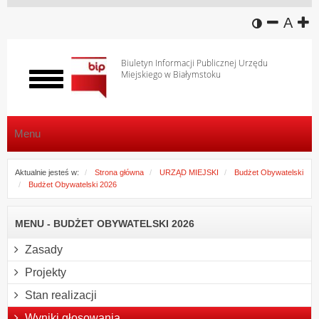
wersja k
zmniej
domy
z
A
Biuletyn Informacji Publicznej Urzędu
Miejskiego w Białymstoku
Włącz
menu
Menu
Aktualnie jesteś w:
Strona główna
URZĄD MIEJSKI
Budżet Obywatelski
Budżet Obywatelski 2026
MENU - BUDŻET OBYWATELSKI 2026
Zasady
Projekty
Stan realizacji
Wyniki głosowania