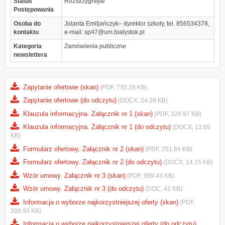
Status
Rozstrzygnięte
Postępowania
Osoba do
Jolanta Emiljańczyk– dyrektor szkoły, tel. 856534378,
kontaktu
e-mail: sp47@um.bialystok.pl
Kategoria
Zamówienia publiczne
newslettera
Zapytanie ofertowe (skan)
(PDF, 735.28 KB)
Zapytanie ofertowe (do odczytu)
(DOCX, 24.26 KB)
Klauzula informacyjna. Załącznik nr 1 (skan)
(PDF, 329.87 KB)
Klauzula informacyjna. Załącznik nr 1 (do odczytu)
(DOCX, 13.65
KB)
Formularz ofertowy. Załącznik nr 2 (skan)
(PDF, 251.84 KB)
Formularz ofertowy. Załącznik nr 2 (do odczytu)
(DOCX, 14.15 KB)
Wzór umowy. Załącznik nr 3 (skan)
(PDF, 699.43 KB)
Wzór umowy. Załącznik nr 3 (do odczytu)
(DOC, 41 KB)
Informacja o wyborze najkorzystniejszej oferty (skan)
(PDF,
200.93 KB)
Informacja o wyborze najkorzystniejszej oferty (do odczytu)