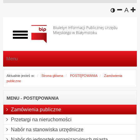
wersja k
zmniej
domy
z
A
Biuletyn Informacji Publicznej Urzędu
Miejskiego w Białymstoku
Włącz
menu
Menu
Aktualnie jesteś w:
Strona główna
POSTĘPOWANIA
Zamówienia
publiczne
MENU - POSTĘPOWANIA
Zamówienia publiczne
Przetargi na nieruchomości
Nabór na stanowiska urzędnicze
Nabór do jednostek organizacyjnych miasta