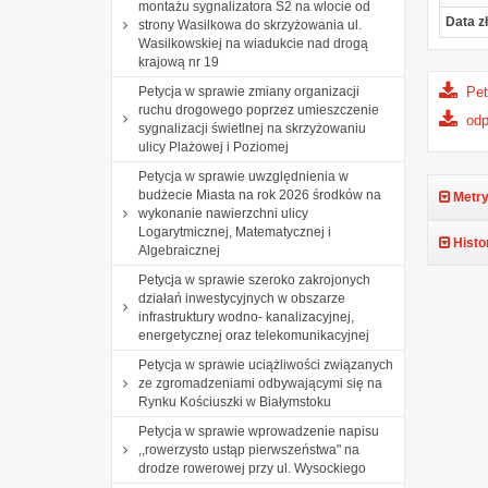
montażu sygnalizatora S2 na wlocie od
Data z
strony Wasilkowa do skrzyżowania ul.
Wasilkowskiej na wiadukcie nad drogą
krajową nr 19
Petycja w sprawie zmiany organizacji
Pet
ruchu drogowego poprzez umieszczenie
od
sygnalizacji świetlnej na skrzyżowaniu
ulicy Plażowej i Poziomej
Petycja w sprawie uwzględnienia w
budżecie Miasta na rok 2026 środków na
Metry
wykonanie nawierzchni ulicy
Logarytmicznej, Matematycznej i
Histo
Algebraicznej
Petycja w sprawie szeroko zakrojonych
działań inwestycyjnych w obszarze
infrastruktury wodno- kanalizacyjnej,
energetycznej oraz telekomunikacyjnej
Petycja w sprawie uciążliwości związanych
ze zgromadzeniami odbywającymi się na
Rynku Kościuszki w Białymstoku
Petycja w sprawie wprowadzenie napisu
,,rowerzysto ustąp pierwszeństwa" na
drodze rowerowej przy ul. Wysockiego