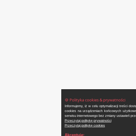
🍪 Polityka cookies & prywatności
Informujemy, iż w celu optymalizacji treści d
cookies na urządzeniach końcowych użytkowni
serwisu internetowego bez zmiany ustawień prze
Przeczytaj politykę prywatności
Przeczytaj politykę cookies
Akceptuję: