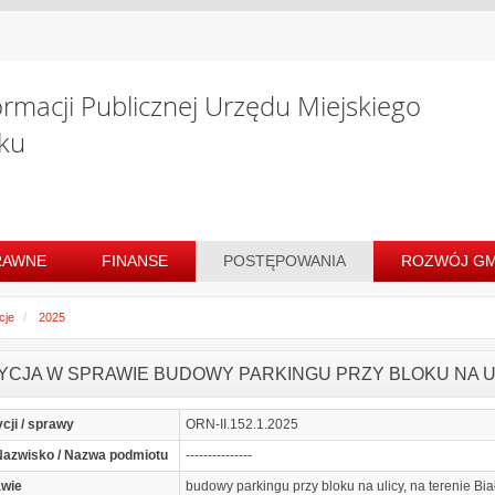
ormacji Publicznej Urzędu Miejskiego
ku
RAWNE
FINANSE
POSTĘPOWANIA
ROZWÓJ GM
cje
2025
YCJA W SPRAWIE BUDOWY PARKINGU PRZY BLOKU NA UL
ycji / sprawy
ORN-II.152.1.2025
 Nazwisko / Nazwa podmiotu
---------------
awie
budowy parkingu przy bloku na ulicy, na terenie Bi