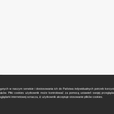
ostępnych w naszym serwisie i dostosowania ich do Państwa indywidualnych potrzeb korzy
ków. Pliki cookies użytkownik może kontrolować za pomocą ustawień swojej przeglądark
glądarki internetowej oznacza, iż użytkownik akceptuje stosowanie plików cookies.