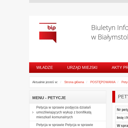
Biuletyn Inf
w Białymsto
WŁADZE
URZĄD MIEJSKI
AKTY P
Aktualnie jesteś w:
Strona główna
POSTĘPOWANIA
Pety
PET
MENU - PETYCJE
Petycja w sprawie podjęcia działań
Nr pet
umożliwiających wykup z bonifikatą
mieszkań komunalnych
Imię i
Petycja w sprawie Petycja w sprawie
W spr