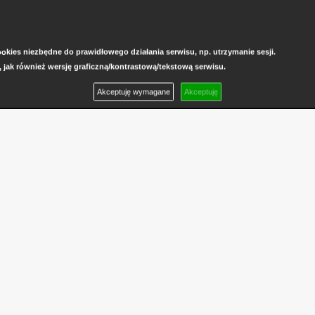
kies niezbędne do prawidłowego działania serwisu, np. utrzymanie sesji.
, jak również wersję graficzną/kontrastową/tekstową serwisu.
Akceptuję wymagane
Akceptuję