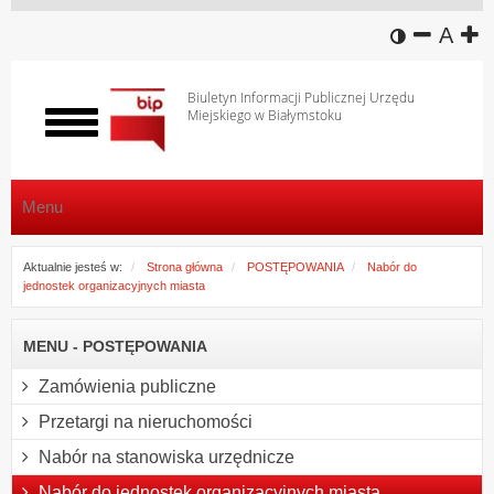
wersja k
zmniej
domy
z
A
Biuletyn Informacji Publicznej Urzędu
Miejskiego w Białymstoku
Włącz
menu
Menu
Aktualnie jesteś w:
Strona główna
POSTĘPOWANIA
Nabór do
jednostek organizacyjnych miasta
MENU - POSTĘPOWANIA
Zamówienia publiczne
Przetargi na nieruchomości
Nabór na stanowiska urzędnicze
Nabór do jednostek organizacyjnych miasta