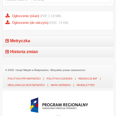
Ogłoszenie (skan)
(PDF, 2.18 MB)
Ogloszenie (do odczytu)
(DOC, 74 KB)
Metryczka
Historia zmian
© 2026. Urząd Miejski w Białymstoku. Wszystkie prawa zastrzeżone.
POLITYKA PRYWATNOŚCI
POLITYKA COOKIES
REDAKCJA BIP
DEKLARACJA DOSTĘPNOŚCI
MAPA SERWISU
NEWSLETTER