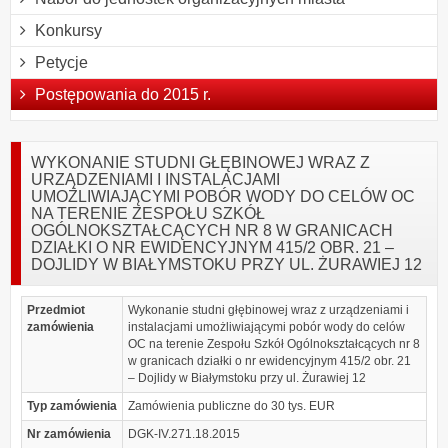
Konkursy
Petycje
Postępowania do 2015 r.
WYKONANIE STUDNI GŁĘBINOWEJ WRAZ Z
URZĄDZENIAMI I INSTALACJAMI
UMOŻLIWIAJĄCYMI POBÓR WODY DO CELÓW OC
NA TERENIE ZESPOŁU SZKÓŁ
OGÓLNOKSZTAŁCĄCYCH NR 8 W GRANICACH
DZIAŁKI O NR EWIDENCYJNYM 415/2 OBR. 21 –
DOJLIDY W BIAŁYMSTOKU PRZY UL. ŻURAWIEJ 12
Przedmiot
Wykonanie studni głębinowej wraz z urządzeniami i
zamówienia
instalacjami umożliwiającymi pobór wody do celów
OC na terenie Zespołu Szkół Ogólnokształcących nr 8
w granicach działki o nr ewidencyjnym 415/2 obr. 21
– Dojlidy w Białymstoku przy ul. Żurawiej 12
Typ zamówienia
Zamówienia publiczne do 30 tys. EUR
Nr zamówienia
DGK-IV.271.18.2015