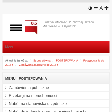
wersja k
zmniej
domy
z
A
Biuletyn Informacji Publicznej Urzędu
Miejskiego w Białymstoku
Włącz
menu
Menu
Aktualnie jesteś w:
Strona główna
POSTĘPOWANIA
Postępowania do
2015 r.
Zamówienia publiczne do 2015 r.
MENU - POSTĘPOWANIA
Zamówienia publiczne
Przetargi na nieruchomości
Nabór na stanowiska urzędnicze
Nabór do jednostek organizacyjnych miasta