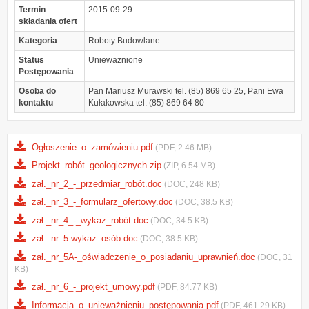
Termin
2015-09-29
składania ofert
Kategoria
Roboty Budowlane
Status
Unieważnione
Postępowania
Osoba do
Pan Mariusz Murawski tel. (85) 869 65 25, Pani Ewa
kontaktu
Kułakowska tel. (85) 869 64 80
Ogłoszenie_o_zamówieniu.pdf
(PDF, 2.46 MB)
Projekt_robót_geologicznych.zip
(ZIP, 6.54 MB)
zał._nr_2_-_przedmiar_robót.doc
(DOC, 248 KB)
zał._nr_3_-_formularz_ofertowy.doc
(DOC, 38.5 KB)
zał._nr_4_-_wykaz_robót.doc
(DOC, 34.5 KB)
zał._nr_5-wykaz_osób.doc
(DOC, 38.5 KB)
zał._nr_5A-_oświadczenie_o_posiadaniu_uprawnień.doc
(DOC, 31
KB)
zał._nr_6_-_projekt_umowy.pdf
(PDF, 84.77 KB)
Informacja_o_unieważnieniu_postępowania.pdf
(PDF, 461.29 KB)