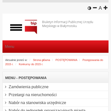
wersja k
zmniej
domy
z
A
Biuletyn Informacji Publicznej Urzędu
Miejskiego w Białymstoku
Włącz
menu
Menu
Aktualnie jesteś w:
Strona główna
POSTĘPOWANIA
Postępowania do
2015 r.
Konkursy do 2015 r.
MENU - POSTĘPOWANIA
Zamówienia publiczne
Przetargi na nieruchomości
Nabór na stanowiska urzędnicze
Nabór do jednostek organizacyjnych miasta