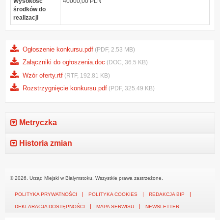
Wysokość
40000,00 PLN
środków do
realizacji
Ogłoszenie konkursu.pdf
(PDF, 2.53 MB)
Załączniki do ogłoszenia.doc
(DOC, 36.5 KB)
Wzór oferty.rtf
(RTF, 192.81 KB)
Rozstrzygnięcie konkursu.pdf
(PDF, 325.49 KB)
Metryczka
Historia zmian
© 2026. Urząd Miejski w Białymstoku. Wszystkie prawa zastrzeżone.
POLITYKA PRYWATNOŚCI
POLITYKA COOKIES
REDAKCJA BIP
DEKLARACJA DOSTĘPNOŚCI
MAPA SERWISU
NEWSLETTER