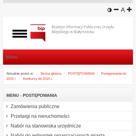
wersja k
zmniej
domy
z
A
Biuletyn Informacji Publicznej Urzędu
Miejskiego w Białymstoku
Włącz
menu
Menu
Aktualnie jesteś w:
Strona główna
POSTĘPOWANIA
Postępowania do
2015 r.
Konkursy do 2015 r.
MENU - POSTĘPOWANIA
Zamówienia publiczne
Przetargi na nieruchomości
Nabór na stanowiska urzędnicze
Nabór do jednostek organizacyjnych miasta