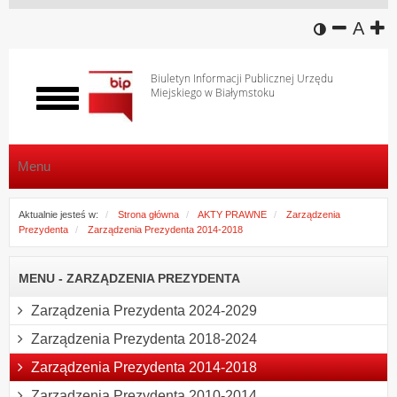
wersja k
zmniej
domy
z
A
Biuletyn Informacji Publicznej Urzędu
Miejskiego w Białymstoku
Włącz
menu
Menu
Aktualnie jesteś w:
Strona główna
AKTY PRAWNE
Zarządzenia
Prezydenta
Zarządzenia Prezydenta 2014-2018
MENU - ZARZĄDZENIA PREZYDENTA
Zarządzenia Prezydenta 2024-2029
Zarządzenia Prezydenta 2018-2024
Zarządzenia Prezydenta 2014-2018
Zarządzenia Prezydenta 2010-2014